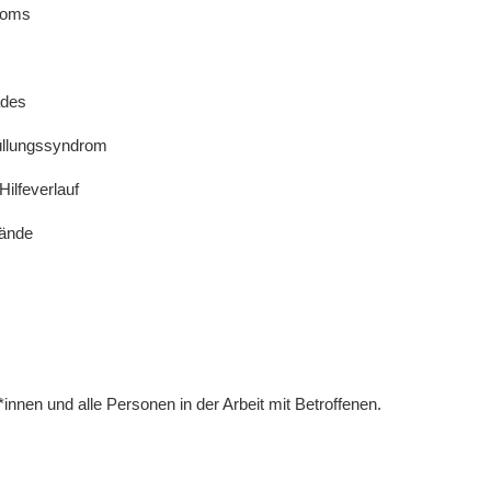
roms
ades
üllungssyndrom
ilfeverlauf
tände
*innen und alle Personen in der Arbeit mit Betroffenen.