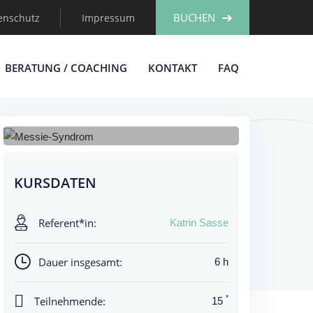
BUCHEN
enschutz
Impressum
BERATUNG / COACHING
KONTAKT
FAQ
KURSDATEN
Referent*in:
Katrin Sasse
Dauer insgesamt:
6 h
*
Teilnehmende:
15